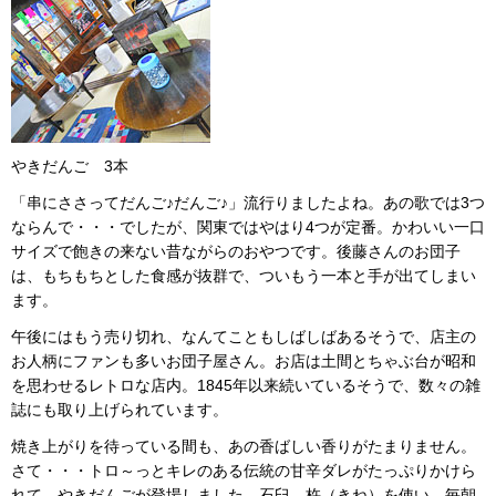
やきだんご 3本
「串にささってだんご♪だんご♪」流行りましたよね。あの歌では3つ
ならんで・・・でしたが、関東ではやはり4つが定番。かわいい一口
サイズで飽きの来ない昔ながらのおやつです。後藤さんのお団子
は、もちもちとした食感が抜群で、ついもう一本と手が出てしまい
ます。
午後にはもう売り切れ、なんてこともしばしばあるそうで、店主の
お人柄にファンも多いお団子屋さん。お店は土間とちゃぶ台が昭和
を思わせるレトロな店内。1845年以来続いているそうで、数々の雑
誌にも取り上げられています。
焼き上がりを待っている間も、あの香ばしい香りがたまりません。
さて・・・トロ～っとキレのある伝統の甘辛ダレがたっぷりかけら
れて、やきだんごが登場しました。石臼、杵（きね）を使い、毎朝