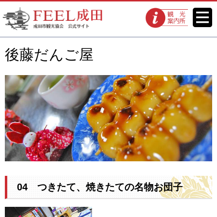
FEEL成田 成田市観光協会 公式
メニ
観光案内所
ュー
サイト
後藤だんご屋
04 つきたて、焼きたての名物お団子