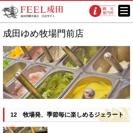
FEEL成田 成田市観光協会 公式
メニ
観光案内所
ュー
サイト
成田ゆめ牧場門前店
12 牧場発、季節毎に楽しめるジェラート