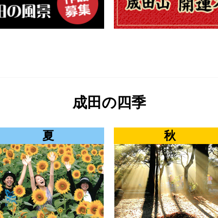
成田の四季
夏
秋