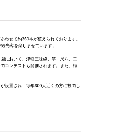
あわせて約360本が植えられております。
が観光客を楽しませています。
庭園において、津軽三味線、筝・尺八、二
投句コンテストも開催されます。また、梅
が設置され、毎年600人近くの方に投句し