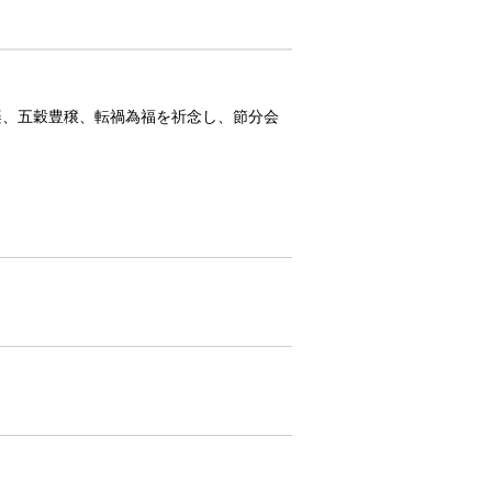
楽、五穀豊穣、転禍為福を祈念し、節分会