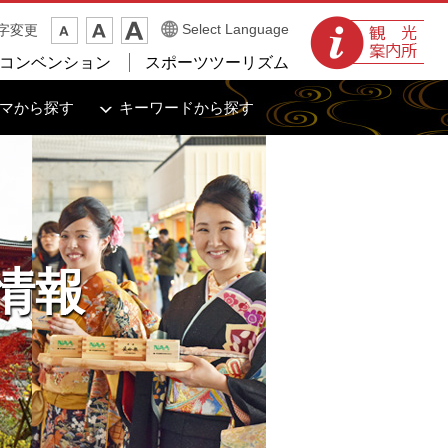
観光案内所
Select Language
字変更
コンベンション
スポーツツーリズム
マから探す
キーワードから探す
情報