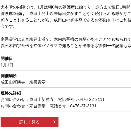
大本堂の内陣では、1月は朝6時の朝護摩に始まり、夕方まで連日1時
御護摩奉修は、成田山開山以来毎日欠かすことなく続けられる厳かな
願うこともさることながら、成田山の御本尊であるお不動さまのご利
会です。
宗吾霊堂は真言宗豊山派で、木内宗吾様のお墓があることでも知られ
義民木内宗吾伝を立体パノラマで知ることが出来る宗吾御一代記館も
開催日
1月1日
開催場所
成田山新勝寺、宗吾霊堂
連絡先詳細
お問い合わせ：成田山新勝寺 電話番号：0476-22-2111
お問い合わせ：宗吾霊堂 電話番号：0476-27-3131
詳しく見る