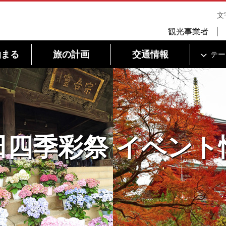
文
観光事業者
泊まる
旅の計画
交通情報
テー
田四季彩祭 イベント