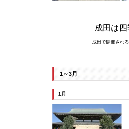
成田は四
成田で開催される
1～3月
1月